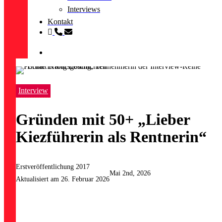
Interviews
Kontakt
linkedin
phone
email
search
Interview
Gründen mit 50+ „Lieber
Kiezführerin als Rentnerin“
Erstveröffentlichung 2017
Mai 2nd, 2026
Aktualisiert am 26. Februar 2026