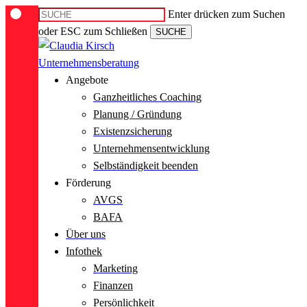
Skip
Enter drücken zum Suchen
to
oder ESC zum Schließen
SUCHE
main
Close
content
Search
Menu
Angebote
Ganzheitliches Coaching
Planung / Gründung
Existenzsicherung
Unternehmensentwicklung
Selbständigkeit beenden
Förderung
AVGS
BAFA
Über uns
Infothek
Marketing
Finanzen
Persönlichkeit