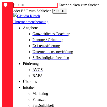
Skip
Enter drücken zum Suchen
to
oder ESC zum Schließen
SUCHE
main
Close
content
Search
Menu
Angebote
Ganzheitliches Coaching
Planung / Gründung
Existenzsicherung
Unternehmensentwicklung
Selbständigkeit beenden
Förderung
AVGS
BAFA
Über uns
Infothek
Marketing
Finanzen
Persönlichkeit