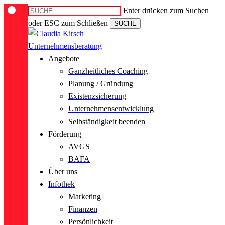
Skip
Enter drücken zum Suchen
to
oder ESC zum Schließen
SUCHE
main
Close
content
Search
Menu
Angebote
Ganzheitliches Coaching
Planung / Gründung
Existenzsicherung
Unternehmensentwicklung
Selbständigkeit beenden
Förderung
AVGS
BAFA
Über uns
Infothek
Marketing
Finanzen
Persönlichkeit