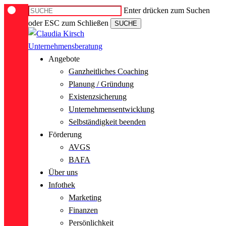
Skip
Enter drücken zum Suchen
to
oder ESC zum Schließen
SUCHE
main
Close
content
Search
Menu
Angebote
Ganzheitliches Coaching
Planung / Gründung
Existenzsicherung
Unternehmensentwicklung
Selbständigkeit beenden
Förderung
AVGS
BAFA
Über uns
Infothek
Marketing
Finanzen
Persönlichkeit