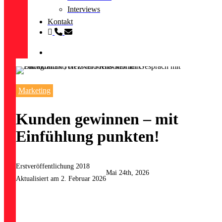
Interviews
Kontakt
linkedin
phone
email
search
Marketing
Kunden gewinnen – mit
Einfühlung punkten!
Erstveröffentlichung 2018
Mai 24th, 2026
Aktualisiert am 2. Februar 2026